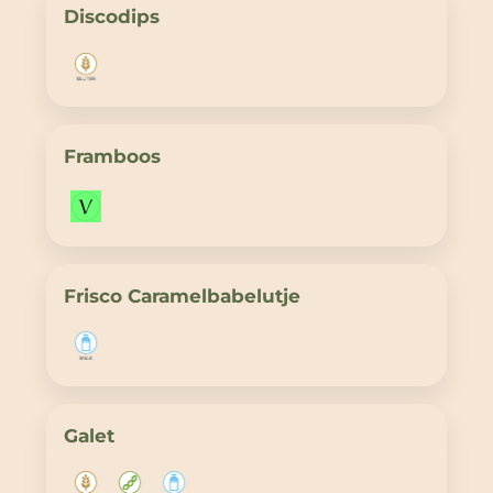
Discodips
Framboos
Frisco Caramelbabelutje
Galet