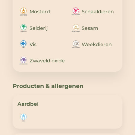
Mosterd
Schaaldieren
Selderij
Sesam
Vis
Weekdieren
Zwaveldioxide
Producten & allergenen
Aardbei